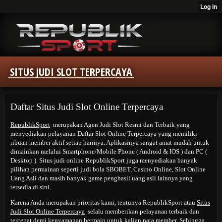
SITUS JUDI SLOT TERPERCAYA
Daftar Situs Judi Slot Online Terpercaya
RepublikSport
merupakan Agen Judi Slot Resmi dan Terbaik yang
menyediakan pelayanan Daftar Slot Online Terpercaya yang memiliki
ribuan member aktif setiap harinya. Aplikasinya sangat amat mudah untuk
dimainkan melalui Smartphone/Mobile Phone ( Android & IOS ) dan PC (
Desktop ). Situs judi online RepublikSport juga menyediakan banyak
pilihan permainan seperti judi bola SBOBET, Casino Online, Slot Online
Uang Asli dan masih banyak game penghasil uang asli lainnya yang
tersedia di sini.
Karena Anda merupakan prioritas kami, tentunya RepublikSport atau
Situs
Judi Slot Online Terpercaya
selalu memberikan pelayanan terbaik dan
tercepat demi kenyamanan bermain untuk kalian para member. Sehingga